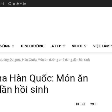
 hệ
Cộng tác viên
 SỐNG
DINH DƯỠNG
ATTP
VIDEO
VIỆC LÀM
đường Dalgona Hàn Quốc: Món ăn đường phố đang dần hồi sinh
na Hàn Quốc: Món ăn
ần hồi sinh
643
0