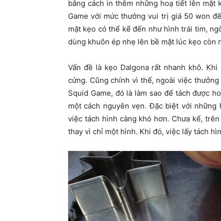
bằng cách in thêm những hoạ tiết lên mặt 
Game với mức thưởng vui trị giá 50 won đế
mặt kẹo có thể kể đến như hình trái tim, n
dùng khuôn ép nhẹ lên bề mặt lúc kẹo còn 
Vấn đề là kẹo Dalgona rất nhanh khô. Kh
cứng. Cũng chính vì thế, ngoài việc thưởng
Squid Game, đó là làm sao để tách được hoạ 
một cách nguyên vẹn. Đặc biệt với những 
việc tách hình càng khó hơn. Chưa kể, trên
thay vì chỉ một hình. Khi đó, việc lấy tách h