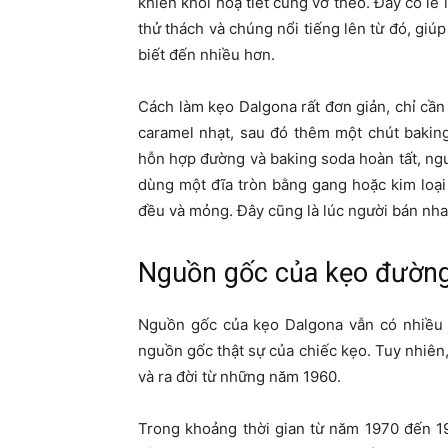
khiến khối hoạ tiết cũng vỡ theo. Đây có l
thử thách và chúng nổi tiếng lên từ đó, gi
biết đến nhiều hơn.
Cách làm kẹo Dalgona rất đơn giản, chỉ c
caramel nhạt, sau đó thêm một chút bakin
hỗn hợp đường và baking soda hoàn tất, ng
dùng một đĩa tròn bằng gang hoặc kim loạ
đều và mỏng. Đây cũng là lúc người bán nh
Nguồn gốc của kẹo đườn
Nguồn gốc của kẹo Dalgona vẫn có nhiều 
nguồn gốc thật sự của chiếc kẹo. Tuy nhiên
và ra đời từ những năm 1960.
Trong khoảng thời gian từ năm 1970 đến 1