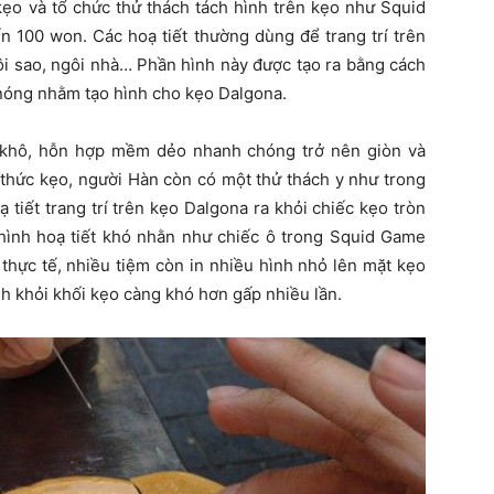
kẹo và tổ chức thử thách tách hình trên kẹo như Squid
n 100 won. Các hoạ tiết thường dùng để trang trí trên
gôi sao, ngôi nhà… Phần hình này được tạo ra bằng cách
nóng nhằm tạo hình cho kẹo Dalgona.
i khô, hỗn hợp mềm dẻo nhanh chóng trở nên giòn và
 thức kẹo, người Hàn còn có một thử thách y như trong
tiết trang trí trên kẹo Dalgona ra khỏi chiếc kẹo tròn
hình hoạ tiết khó nhằn như chiếc ô trong Squid Game
 thực tế, nhiều tiệm còn in nhiều hình nhỏ lên mặt kẹo
ình khỏi khối kẹo càng khó hơn gấp nhiều lần.