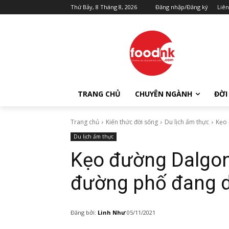
Thứ Bảy, 8 Tháng 8, 2026
Đăng nhập/Đăng ký
Liên
TRANG CHỦ
CHUYÊN NGÀNH
ĐỜI
Trang chủ
Kiến thức đời sống
Du lịch ẩm thực
Kẹo 
Du lịch ẩm thực
Kẹo đường Dalgo
đường phố đang d
Đăng bởi:
Linh Như
05/11/2021