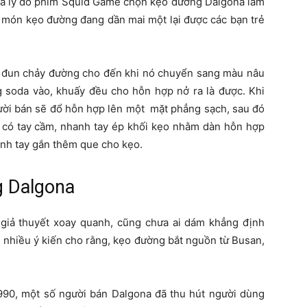
ẽ là lý do phim Squid Game chọn kẹo đường Dalgona làm
úp món kẹo đường đang dần mai một lại được các bạn trẻ
ần đun chảy đường cho đến khi nó chuyển sang màu nâu
g soda vào, khuấy đều cho hỗn hợp nở ra là được. Khi
ười bán sẽ đổ hỗn hợp lên một mặt phẳng sạch, sau đó
i có tay cầm, nhanh tay ép khối kẹo nhằm dàn hỗn hợp
anh tay gắn thêm que cho kẹo.
g Dalgona
giả thuyết xoay quanh, cũng chưa ai dám khẳng định
, nhiều ý kiến cho rằng, kẹo đường bắt nguồn từ Busan,
990, một số người bán Dalgona đã thu hút người dùng