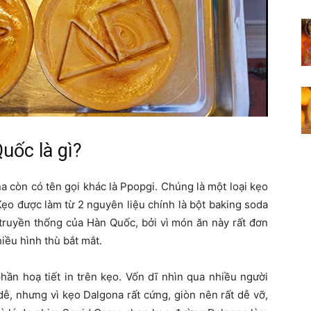
uốc là gì?
còn có tên gọi khác là Ppopgi. Chúng là một loại kẹo
ẹo được làm từ 2 nguyên liệu chính là bột baking soda
ruyền thống của Hàn Quốc, bởi vì món ăn này rất đơn
hiều hình thù bắt mắt.
hần hoạ tiết in trên kẹo. Vốn dĩ nhìn qua nhiều người
 dễ, nhưng vì kẹo Dalgona rất cứng, giòn nên rất dễ vỡ,