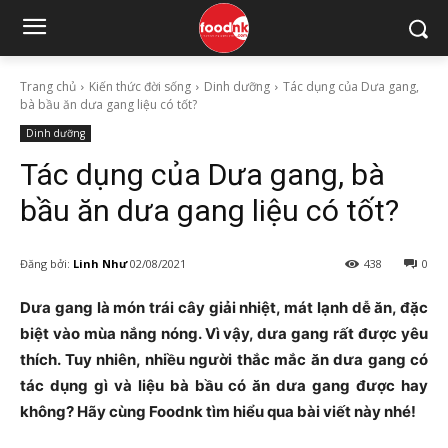
Trang chủ
Kiến thức đời sống
Dinh dưỡng
Tác dụng của Dưa gang,
bà bầu ăn dưa gang liệu có tốt?
Dinh dưỡng
Tác dụng của Dưa gang, bà
bầu ăn dưa gang liệu có tốt?
Đăng bởi:
Linh Như
02/08/2021
438
0
Dưa gang là món trái cây giải nhiệt, mát lạnh dễ ăn, đặc
biệt vào mùa nắng nóng. Vì vậy, dưa gang rất được yêu
thích. Tuy nhiên, nhiều người thắc mắc ăn dưa gang có
tác dụng gì và liệu bà bầu có ăn dưa gang được hay
không? Hãy cùng Foodnk tìm hiểu qua bài viết này nhé!