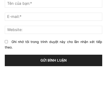
nghĩ
Tê
gì
củ
về
bạ
E-
bài
mai
viết
này?
Web
Ghi nhớ tôi trong trình duyệt này cho lần nhận xét tiếp
theo.