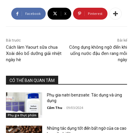
Facebook
X
Pinterest
Bài trước
Bài kế
Cách làm Yaourt sữa chua
Công dụng không ngờ đến khi
Xoài dẻo bổ dưỡng giải nhiệt
uống nước đậu đen rang mỗi
ngày hè
ngày
CÓ THỂ BẠN QUAN TÂM
Phụ gia natri benzoate: Tác dụng và ứng
dụng
Cẩm Thu
-
09/03/2024
Phụ gia thực phẩm
Những tác dụng tốt đến bất ngờ của ca cao