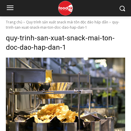
Trang chủ
Quy trình sản xuất snack mái tôn độc đáo hấp dẫn
quy-
trinh-san-xuat-snack-mai-ton-doc-dao-hap-dan-1
quy-trinh-san-xuat-snack-mai-ton-
doc-dao-hap-dan-1