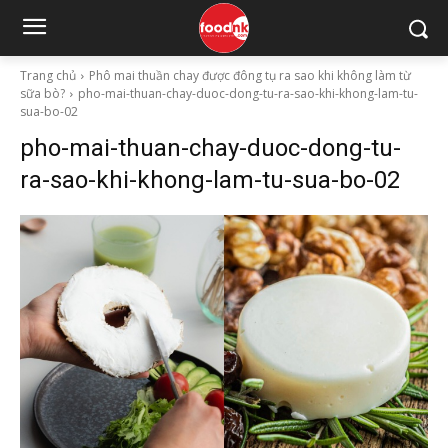
Trang chủ
Phô mai thuần chay được đông tụ ra sao khi không làm từ
sữa bò?
pho-mai-thuan-chay-duoc-dong-tu-ra-sao-khi-khong-lam-tu-
sua-bo-02
pho-mai-thuan-chay-duoc-dong-tu-
ra-sao-khi-khong-lam-tu-sua-bo-02