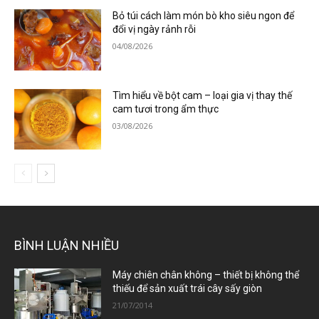
Bỏ túi cách làm món bò kho siêu ngon để
đổi vị ngày rảnh rỗi
04/08/2026
Tìm hiểu về bột cam – loại gia vị thay thế
cam tươi trong ẩm thực
03/08/2026
BÌNH LUẬN NHIỀU
Máy chiên chân không – thiết bị không thể
thiếu để sản xuất trái cây sấy giòn
21/07/2014