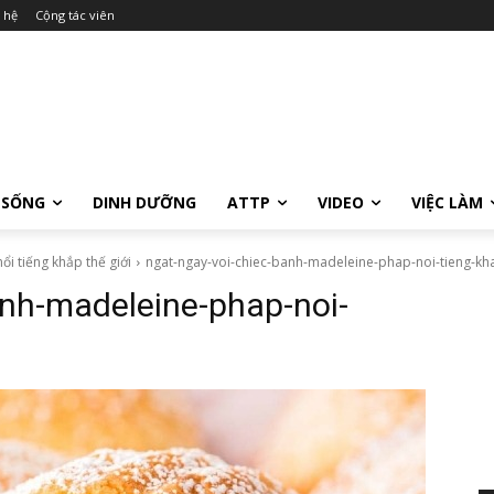
 hệ
Cộng tác viên
 SỐNG
DINH DƯỠNG
ATTP
VIDEO
VIỆC LÀM
i tiếng khắp thế giới
ngat-ngay-voi-chiec-banh-madeleine-phap-noi-tieng-kha
anh-madeleine-phap-noi-