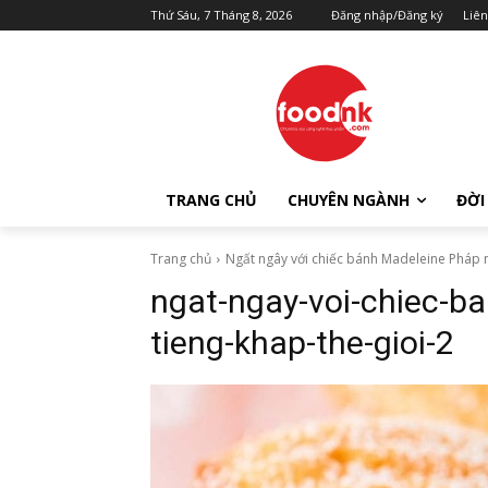
Thứ Sáu, 7 Tháng 8, 2026
Đăng nhập/Đăng ký
Liên
TRANG CHỦ
CHUYÊN NGÀNH
ĐỜI
Trang chủ
Ngất ngây với chiếc bánh Madeleine Pháp nổ
ngat-ngay-voi-chiec-b
tieng-khap-the-gioi-2