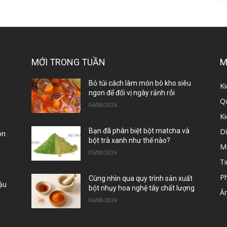
MỚI TRONG TUẦN
M
ị
Bỏ túi cách làm món bò kho siêu
Ki
ngon để đổi vị ngày rảnh rỗi
Qu
04/08/2026
K
D
Bạn đã phân biệt bột matcha và
òn
bột trà xanh như thế nào?
M
05/08/2026
Ti
P
Cùng nhìn qua quy trình sản xuất
Đậu
bột nhụy hoa nghệ tây chất lượng
Ă
06/08/2026