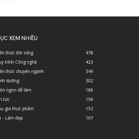
ỤC XEM NHIỀU
ến thức đời sống
478
y trình Công nghệ
423
iến thức chuyên ngành
349
inh dưỡng
302
ón ngon dễ làm
186
n tức
156
hụ gia thực phẩm
152
n - Làm đẹp
107