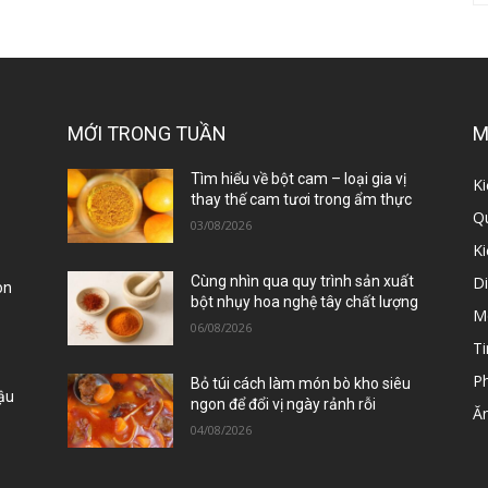
MỚI TRONG TUẦN
M
ị
Tìm hiểu về bột cam – loại gia vị
Ki
thay thế cam tươi trong ẩm thực
Qu
03/08/2026
K
D
Cùng nhìn qua quy trình sản xuất
òn
bột nhụy hoa nghệ tây chất lượng
M
06/08/2026
Ti
P
Bỏ túi cách làm món bò kho siêu
Đậu
ngon để đổi vị ngày rảnh rỗi
Ă
04/08/2026