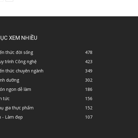
ỤC XEM NHIỀU
ến thức đời sống
478
y trình Công nghệ
423
iến thức chuyên ngành
349
inh dưỡng
302
ón ngon dễ làm
186
n tức
156
hụ gia thực phẩm
152
n - Làm đẹp
107