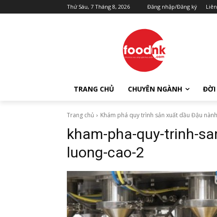
Thứ Sáu, 7 Tháng 8, 2026
Đăng nhập/Đăng ký
Liên
TRANG CHỦ
CHUYÊN NGÀNH
ĐỜI
Trang chủ
Khám phá quy trình sản xuất dầu Đậu nành
kham-pha-quy-trinh-sa
luong-cao-2