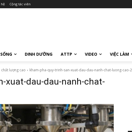
 hệ
Cộng tác viên
 SỐNG
DINH DƯỠNG
ATTP
VIDEO
VIỆC LÀM
 chất lượng cao
kham-pha-quy-trinh-san-xuat-dau-dau-nanh-chat-luong-cao-2
n-xuat-dau-dau-nanh-chat-