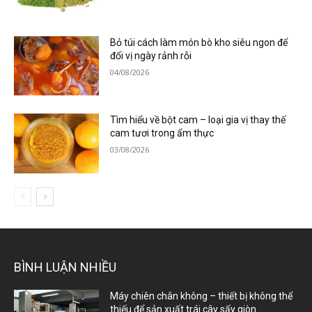
Bỏ túi cách làm món bò kho siêu ngon để
đổi vị ngày rảnh rỗi
04/08/2026
Tìm hiểu về bột cam – loại gia vị thay thế
cam tươi trong ẩm thực
03/08/2026
BÌNH LUẬN NHIỀU
Máy chiên chân không – thiết bị không thể
thiếu để sản xuất trái cây sấy giòn