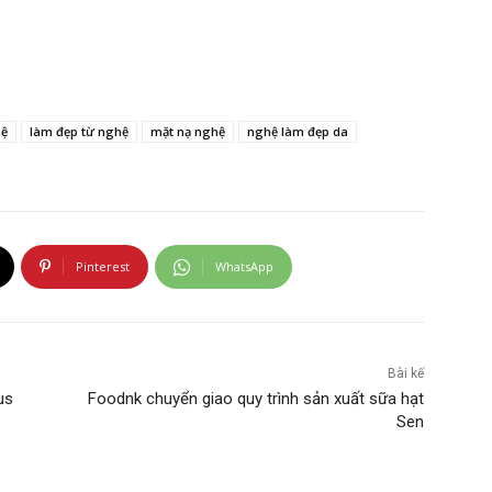
hệ
làm đẹp từ nghệ
mặt nạ nghệ
nghệ làm đẹp da
Pinterest
WhatsApp
Bài kế
us
Foodnk chuyển giao quy trình sản xuất sữa hạt
Sen