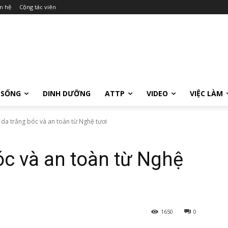
n hệ
Cộng tác viên
 SỐNG
DINH DƯỠNG
ATTP
VIDEO
VIỆC LÀM
da trắng bóc và an toàn từ Nghệ tươi
c và an toàn từ Nghệ
1650
0