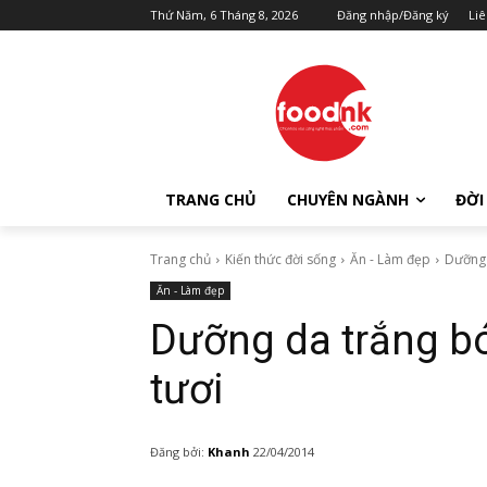
Thứ Năm, 6 Tháng 8, 2026
Đăng nhập/Đăng ký
Liê
TRANG CHỦ
CHUYÊN NGÀNH
ĐỜI
Trang chủ
Kiến thức đời sống
Ăn - Làm đẹp
Dưỡng 
Ăn - Làm đẹp
Dưỡng da trắng bó
tươi
Đăng bởi:
Khanh
22/04/2014