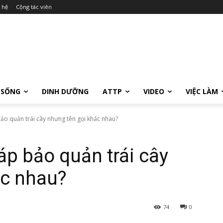
 hệ
Cộng tác viên
 SỐNG
DINH DƯỠNG
ATTP
VIDEO
VIỆC LÀM
o quản trái cây nhưng tên gọi khác nhau?
p bảo quản trái cây
ác nhau?
74
0