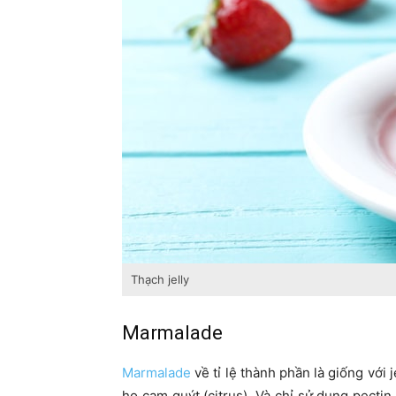
Thạch jelly
Marmalade
Marmalade
về tỉ lệ thành phần là giống với 
họ cam quýt (citrus). Và chỉ sử dụng pecti