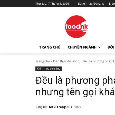
Thứ Sáu, 7 Tháng 8, 2026
Đăng nhập/Đăng ký
Liên
TRANG CHỦ
CHUYÊN NGÀNH
ĐỜI
Trang chủ
Kiến thức đời sống
Đều là phương pháp bả
Kiến thức đời sống
Đều là phương phá
nhưng tên gọi kh
Đăng bởi:
Kiều Trang
23/11/2025