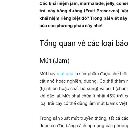
Các khái niệm jam, marmalade, jelly, con
trái cây bằng đường (Fruit Preserves). Vậ
khái niệm riêng biệt đó? Trong bài viết này 
của các phương pháp này nhé!
Tổng quan về các loại bảo
Mứt (Jam)
Mứt hay
mứt quả
là sản phẩm được chế biến t
cắt nhỏ hoặc nghiền, đường. Có thể thêm m
(tự nhiên hoặc chất bổ sung) và acid (chan
khi đặc lại. Mứt phải chứa ít nhất 45% trái
loại trái cây có thể dùng làm mứt (Jam): Việ
Trong sản xuất mứt truyền thống, tất cả cá
được cô đặc bằng cách áp dụng các phương