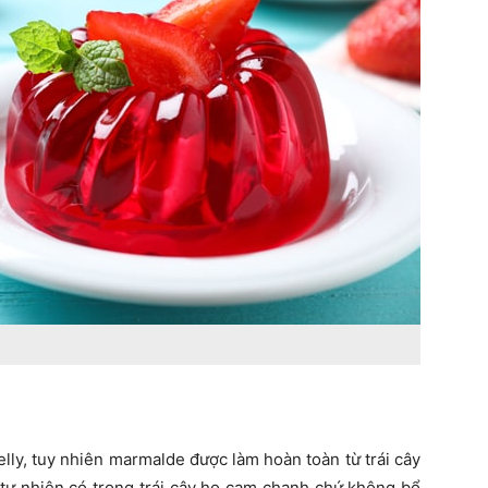
jelly, tuy nhiên marmalde được làm hoàn toàn từ trái cây
n tự nhiên có trong trái cây họ cam chanh chứ không bổ