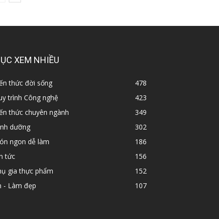
ỤC XEM NHIỀU
ến thức đời sống
478
y trình Công nghệ
423
iến thức chuyên ngành
349
inh dưỡng
302
ón ngon dễ làm
186
n tức
156
hụ gia thực phẩm
152
n - Làm đẹp
107