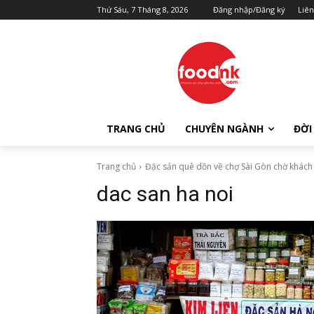
Thứ Sáu, 7 Tháng 8, 2026
Đăng nhập/Đăng ký
Liên
TRANG CHỦ
CHUYÊN NGÀNH
ĐỜI
Trang chủ
Đặc sản quê dồn về chợ Sài Gòn chờ khách
dac san ha noi