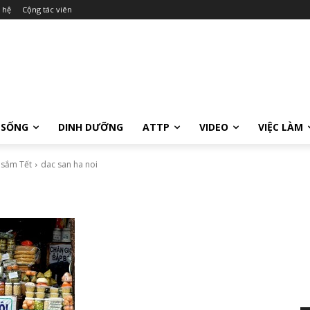
 hệ
Cộng tác viên
 SỐNG
DINH DƯỠNG
ATTP
VIDEO
VIỆC LÀM
 sắm Tết
dac san ha noi