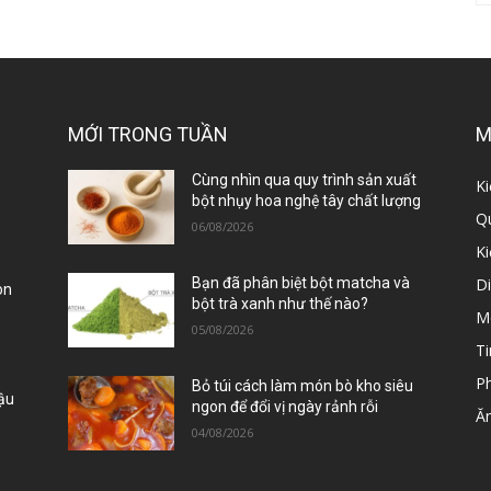
MỚI TRONG TUẦN
M
ị
Cùng nhìn qua quy trình sản xuất
Ki
bột nhụy hoa nghệ tây chất lượng
Qu
06/08/2026
K
D
Bạn đã phân biệt bột matcha và
òn
bột trà xanh như thế nào?
M
05/08/2026
Ti
P
Bỏ túi cách làm món bò kho siêu
Đậu
ngon để đổi vị ngày rảnh rỗi
Ă
04/08/2026