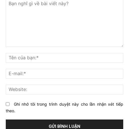
Bạn
nghĩ
Tê
gì
củ
về
bạ
E-
bài
mai
viết
này?
Web
Ghi nhớ tôi trong trình duyệt này cho lần nhận xét tiếp
theo.