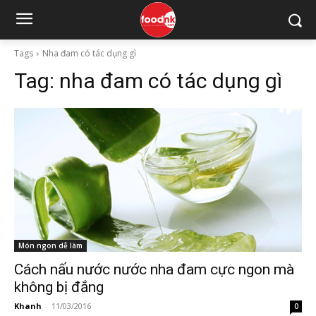
Tags
Nha đam có tác dụng gì
Tag:
nha đam có tác dụng gì
Món ngon dễ làm
Cách nấu nước nước nha đam cực ngon mà
không bị đắng
Khanh
-
11/03/2016
0