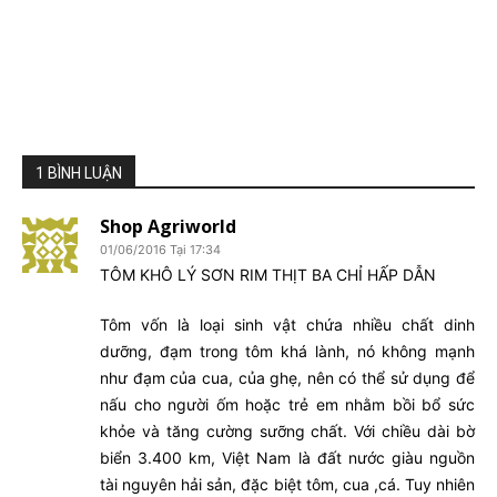
1 BÌNH LUẬN
Shop Agriworld
01/06/2016 Tại 17:34
TÔM KHÔ LÝ SƠN RIM THỊT BA CHỈ HẤP DẪN
Tôm vốn là loại sinh vật chứa nhiều chất dinh
dưỡng, đạm trong tôm khá lành, nó không mạnh
như đạm của cua, của ghẹ, nên có thể sử dụng để
nấu cho người ốm hoặc trẻ em nhằm bồi bổ sức
khỏe và tăng cường sưỡng chất. Với chiều dài bờ
biển 3.400 km, Việt Nam là đất nước giàu nguồn
tài nguyên hải sản, đặc biệt tôm, cua ,cá. Tuy nhiên