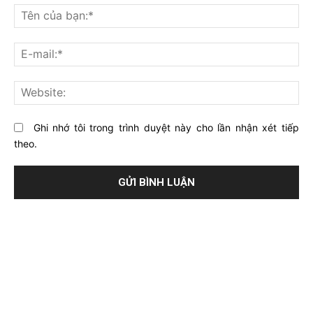
nghĩ
Tê
gì
củ
về
bạ
E-
bài
mai
viết
này?
Web
Ghi nhớ tôi trong trình duyệt này cho lần nhận xét tiếp
theo.