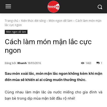
Trang chủ
Kiến thức đời sống
Món ngon dễ làm
Cách làm món mận
lắc cực ngon
Món ngon dễ làm
Cách làm món mận lắc cực
ngon
Đăng bởi:
Khanh
18/05/2016
1463
1
Sau món xoài lắc, món mận lắc ngon không kém khi mận
đến mùa sẽ khiến ai ai cũng muốn thưởng thức.
Cùng nhau làm mận lắc ứa nước miếng cho gia đình và
bạn bè trong dịp mùa mận bắt đầu rộ nhé!