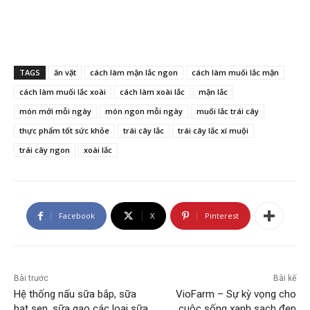
TAGS
ăn vặt
cách làm mận lắc ngon
cách làm muối lắc mận
cách làm muối lắc xoài
cách làm xoài lắc
mận lắc
món mới mỗi ngày
món ngon mỗi ngày
muối lắc trái cây
thực phẩm tốt sức khỏe
trái cây lắc
trái cây lắc xí muội
trái cây ngon
xoài lắc
Facebook
X
Pinterest
Bài trước
Bài kế
Hệ thống nấu sữa bắp, sữa
VioFarm – Sự kỳ vọng cho
hạt sen, sữa gạo các loại sữa
cuộc sống xanh sạch đẹp