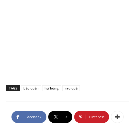
TAGS
bảo quản
hư hỏng
rau quả
Facebook
X
Pinterest