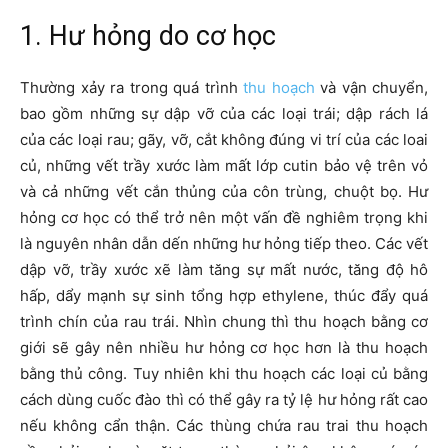
1. Hư hỏng do cơ học
Thường xảy ra trong quá trình
thu hoạch
và vận chuyển,
bao gồm những sự dập vỡ của các loại trái; dập rách lá
của các loại rau; gãy, vỡ, cắt không đúng vi trí của các loai
củ, những vết trầy xước làm mất lớp cutin bảo vệ trên vỏ
và cả những vết cắn thủng của côn trùng, chuột bọ. Hư
hỏng cơ học có thể trở nên một vấn đề nghiêm trọng khi
là nguyên nhân dẫn dến những hư hỏng tiếp theo. Các vết
dập vỡ, trầy xước xẽ làm tăng sự mất nước, tăng độ hô
hấp, dẩy mạnh sự sinh tổng hợp ethylene, thúc đẩy quá
trình chín của rau trái. Nhìn chung thì thu hoạch bằng cơ
giới sẽ gây nên nhiều hư hỏng cơ học hơn là thu hoạch
bằng thủ công. Tuy nhiên khi thu hoạch các loại củ bằng
cách dùng cuốc đào thì có thể gây ra tỷ lệ hư hỏng rất cao
nếu không cẩn thận. Các thùng chứa rau trai thu hoạch