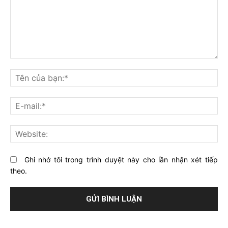
Bạn
nghĩ
Tê
gì
củ
về
bạ
E-
bài
mai
viết
này?
Web
Ghi nhớ tôi trong trình duyệt này cho lần nhận xét tiếp
theo.