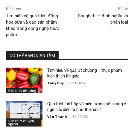
Bài trước
Bài kế
Tìm hiểu về quá trình đồng
Spaghetti – định nghĩa và
hóa sữa và các sản phẩm
phân loại
khác trong công nghệ thực
phẩm
CÓ THỂ BẠN QUAN TÂM
Tìm hiểu về quả Ớt chuông – thực phẩm
kích thích thị giác
Thúy Duy
-
15/11/2025
Kiến thức đời sống
Quá trình hô hấp và hiện tượng bốc nóng ở
ngũ cốc diễn ra như thế nào?
Vân Thanh
-
13/12/2023
Kiến thức chuyên
ngành