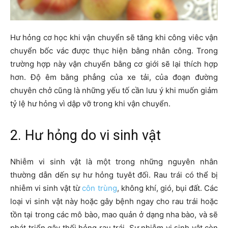
Hư hỏng cơ học khi vận chuyển sẽ tăng khi công viêc vận
chuyển bốc vác được thục hiện bằng nhân công. Trong
trường hợp này vận chuyển bằng cơ giới sẽ lại thích hợp
hơn. Độ êm bằng phẳng của xe tải, của đoạn đường
chuyên chở cũng là những yếu tố cần lưu ý khi muốn giảm
tỷ lệ hư hỏng vì dập vỡ trong khi vận chuyển.
2. Hư hỏng do vi sinh vật
Nhiễm vi sinh vật là một trong những nguyên nhân
thường dẫn dến sự hư hỏng tuyêt đối. Rau trái có thể bị
nhiễm vi sinh vật từ
côn trùng
, không khí, gió, bụi đất. Các
loại vi sinh vật này hoặc gây bệnh ngay cho rau trái hoặc
tồn tại trong các mô bào, mao quản ở dạng nha bào, và sẽ
phát triển gây thối hỏng rau trái. Sự nhiễm vi sinh vật còn