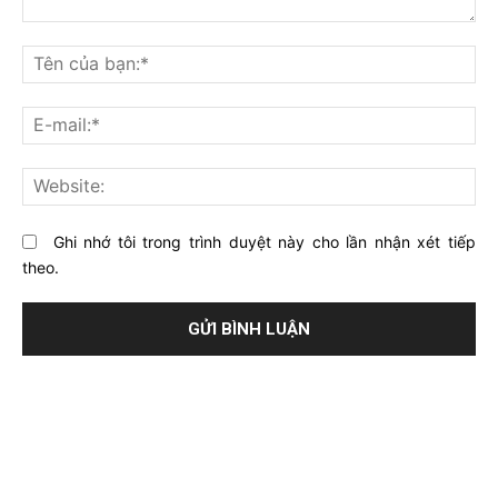
Bạn
nghĩ
Tê
gì
củ
về
bạ
E-
bài
mai
viết
này?
Web
Ghi nhớ tôi trong trình duyệt này cho lần nhận xét tiếp
theo.