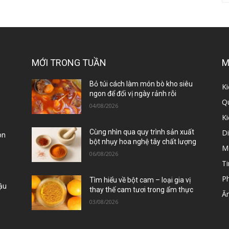
MỚI TRONG TUẦN
M
ị
Bỏ túi cách làm món bò kho siêu
Ki
ngon để đổi vị ngày rảnh rỗi
Qu
04/08/2026
K
D
Cùng nhìn qua quy trình sản xuất
òn
bột nhụy hoa nghệ tây chất lượng
M
06/08/2026
Ti
P
Tìm hiểu về bột cam – loại gia vị
Đậu
thay thế cam tươi trong ẩm thực
Ă
03/08/2026