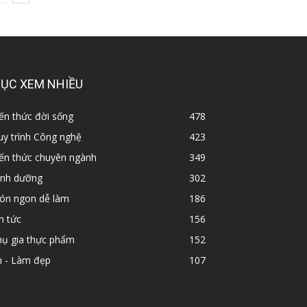
ỤC XEM NHIỀU
ến thức đời sống
478
y trình Công nghệ
423
iến thức chuyên ngành
349
inh dưỡng
302
ón ngon dễ làm
186
n tức
156
hụ gia thực phẩm
152
n - Làm đẹp
107