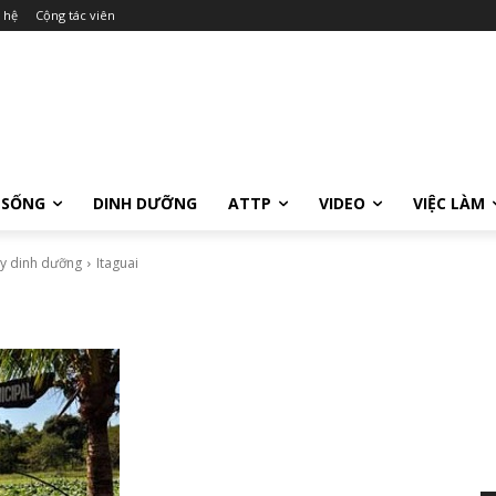
 hệ
Cộng tác viên
 SỐNG
DINH DƯỠNG
ATTP
VIDEO
VIỆC LÀM
uy dinh dưỡng
Itaguai