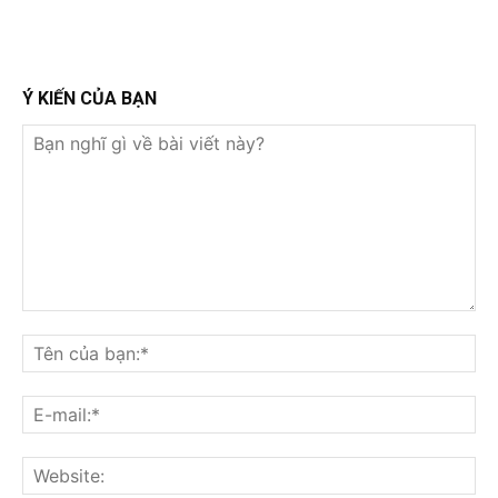
Ý KIẾN CỦA BẠN
Bạn
nghĩ
Tê
gì
củ
về
bạ
E-
bài
mai
viết
này?
Web