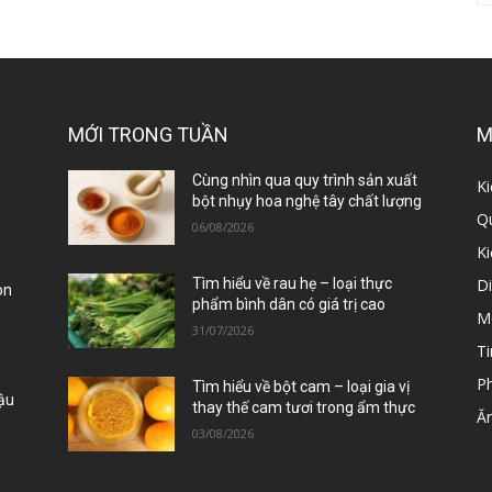
MỚI TRONG TUẦN
M
ị
Cùng nhìn qua quy trình sản xuất
Ki
bột nhụy hoa nghệ tây chất lượng
Qu
06/08/2026
K
D
Tìm hiểu về rau hẹ – loại thực
òn
phẩm bình dân có giá trị cao
M
31/07/2026
Ti
P
Tìm hiểu về bột cam – loại gia vị
Đậu
thay thế cam tươi trong ẩm thực
Ă
03/08/2026