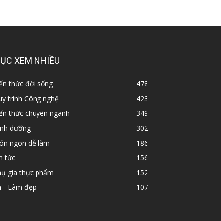
ỤC XEM NHIỀU
ến thức đời sống
478
y trình Công nghệ
423
iến thức chuyên ngành
349
inh dưỡng
302
ón ngon dễ làm
186
n tức
156
hụ gia thực phẩm
152
n - Làm đẹp
107