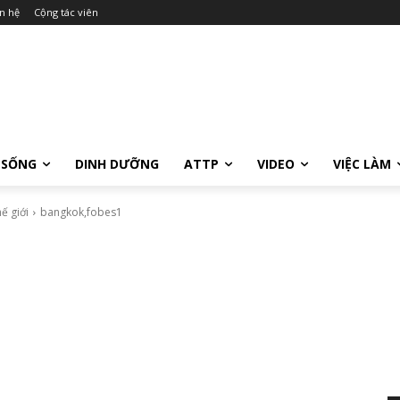
n hệ
Cộng tác viên
 SỐNG
DINH DƯỠNG
ATTP
VIDEO
VIỆC LÀM
ế giới
bangkok,fobes1