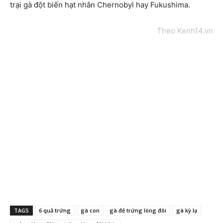
trại gà đột biến hạt nhân Chernobyl hay Fukushima.
Theo Kenh14.vn
TAGS
6 quả trứng
gà con
gà đẻ trứng lòng đôi
gà kỳ lạ