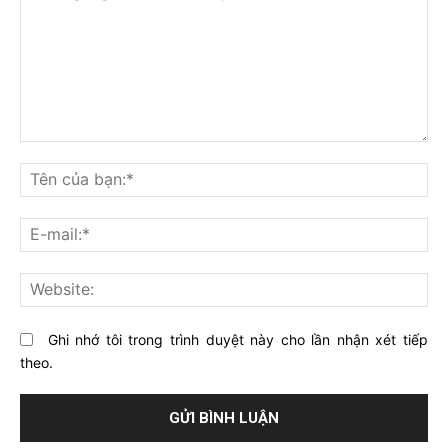
Bạn
nghĩ
Tê
gì
củ
về
bạ
E-
bài
mai
viết
này?
Web
Ghi nhớ tôi trong trình duyệt này cho lần nhận xét tiếp
theo.