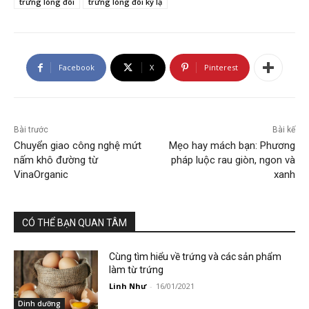
trứng lòng đôi
trứng lòng đôi kỳ lạ
Facebook
X
Pinterest
Bài trước
Bài kế
Chuyển giao công nghệ mứt
Mẹo hay mách bạn: Phương
nấm khô đường từ
pháp luộc rau giòn, ngon và
VinaOrganic
xanh
CÓ THỂ BẠN QUAN TÂM
Cùng tìm hiểu về trứng và các sản phẩm
làm từ trứng
Linh Như
-
16/01/2021
Dinh dưỡng