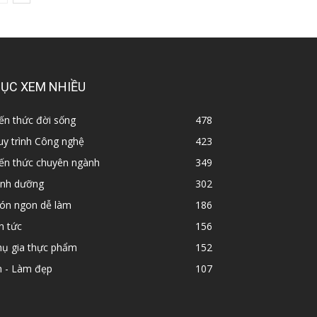
ỤC XEM NHIỀU
ến thức đời sống
478
y trình Công nghệ
423
iến thức chuyên ngành
349
inh dưỡng
302
ón ngon dễ làm
186
n tức
156
hụ gia thực phẩm
152
n - Làm đẹp
107