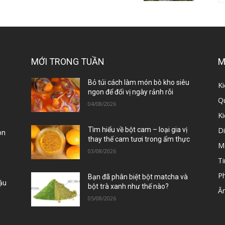
MỚI TRONG TUẦN
M
ị
Bỏ túi cách làm món bò kho siêu
Ki
ngon để đổi vị ngày rảnh rỗi
Qu
04/08/2026
K
D
Tìm hiểu về bột cam – loại gia vị
òn
thay thế cam tươi trong ẩm thực
M
03/08/2026
Ti
P
Bạn đã phân biệt bột matcha và
Đậu
bột trà xanh như thế nào?
Ă
05/08/2026