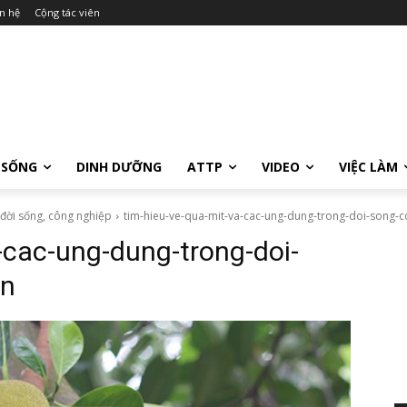
n hệ
Cộng tác viên
 SỐNG
DINH DƯỠNG
ATTP
VIDEO
VIỆC LÀM
 đời sống, công nghiệp
tim-hieu-ve-qua-mit-va-cac-ung-dung-trong-doi-song-
-cac-ung-dung-trong-doi-
in