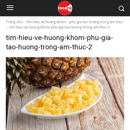
Trang chủ
Tìm hiểu về hương khóm – phụ gia tạo hương trong ẩm thực
tim-hieu-ve-huong-khom-phu-gia-tao-huong-trong-am-thuc-2
tim-hieu-ve-huong-khom-phu-gia-
tao-huong-trong-am-thuc-2