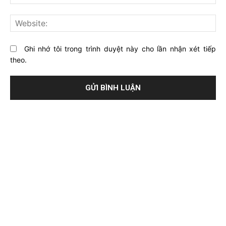
mai
viết
này?
Web
Ghi nhớ tôi trong trình duyệt này cho lần nhận xét tiếp
theo.