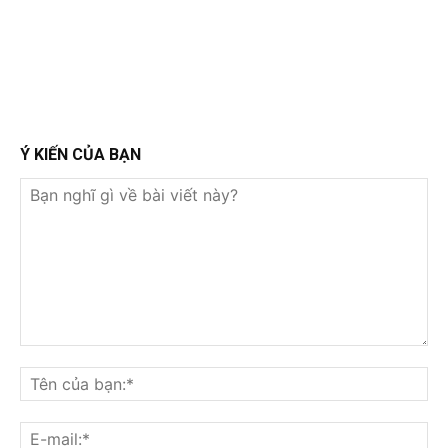
Ý KIẾN CỦA BẠN
Bạn
nghĩ
Tê
gì
củ
về
bạ
E-
bài