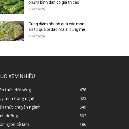
phẩm bình dân có giá trị cao
31/07/2026
Cùng điểm nhanh qua các món
ăn từ quả bí đao mà ai cũng mê
31/07/2026
ỤC XEM NHIỀU
ến thức đời sống
478
y trình Công nghệ
423
iến thức chuyên ngành
349
inh dưỡng
302
ón ngon dễ làm
186