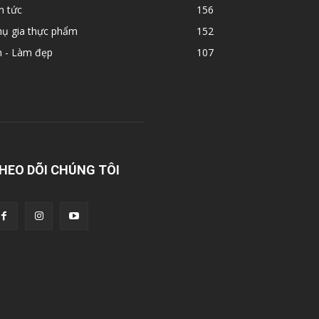
n tức
156
hụ gia thực phẩm
152
n - Làm đẹp
107
HEO DÕI CHÚNG TÔI