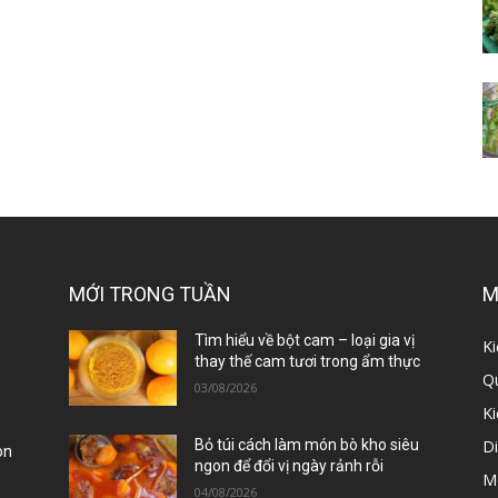
MỚI TRONG TUẦN
M
ị
Tìm hiểu về bột cam – loại gia vị
Ki
thay thế cam tươi trong ẩm thực
Qu
03/08/2026
K
D
Bỏ túi cách làm món bò kho siêu
òn
ngon để đổi vị ngày rảnh rỗi
M
04/08/2026