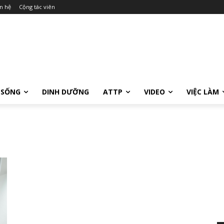
n hệ
Cộng tác viên
 SỐNG
DINH DƯỠNG
ATTP
VIDEO
VIỆC LÀM