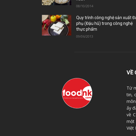
08/10/2014
Quy trình công nghệ sản xuất 
phụ (Đậu hũ) trong công nghệ
thực phẩm
09/06/2013
VỀ 
Từ m
tin,
môn 
ấy đ
về C
một
Việt