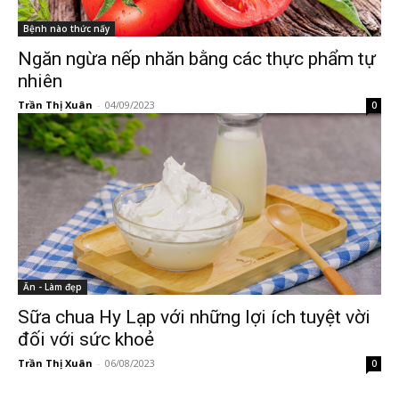
Bệnh nào thức nấy
Ngăn ngừa nếp nhăn bằng các thực phẩm tự
nhiên
Trần Thị Xuân
-
04/09/2023
0
Ăn - Làm đẹp
Sữa chua Hy Lạp với những lợi ích tuyệt vời
đối với sức khoẻ
Trần Thị Xuân
-
06/08/2023
0