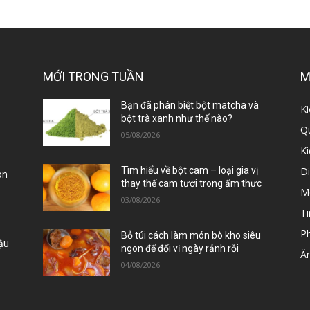
MỚI TRONG TUẦN
M
ị
Bạn đã phân biệt bột matcha và
Ki
bột trà xanh như thế nào?
Qu
05/08/2026
K
D
Tìm hiểu về bột cam – loại gia vị
òn
thay thế cam tươi trong ẩm thực
M
03/08/2026
Ti
P
Bỏ túi cách làm món bò kho siêu
Đậu
ngon để đổi vị ngày rảnh rỗi
Ă
04/08/2026