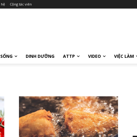
 hệ
Cộng tác viên
 SỐNG
DINH DƯỠNG
ATTP
VIDEO
VIỆC LÀM