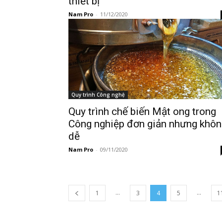
thiết bị
Nam Pro
-
11/12/2020
Quy trình Công nghệ
Quy trình chế biến Mật ong trong
Công nghiệp đơn giản nhưng khôn
dễ
Nam Pro
-
09/11/2020
...
...
1
3
4
5
1