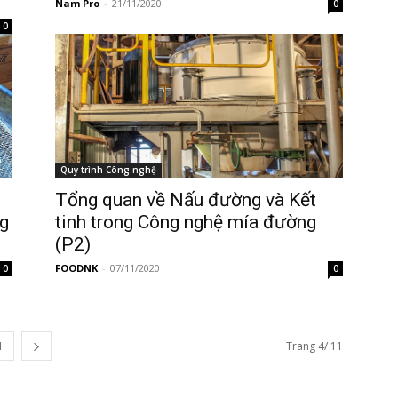
Nam Pro
-
21/11/2020
0
0
Quy trình Công nghệ
Tổng quan về Nấu đường và Kết
g
tinh trong Công nghệ mía đường
(P2)
FOODNK
-
07/11/2020
0
0
1
Trang 4/ 11