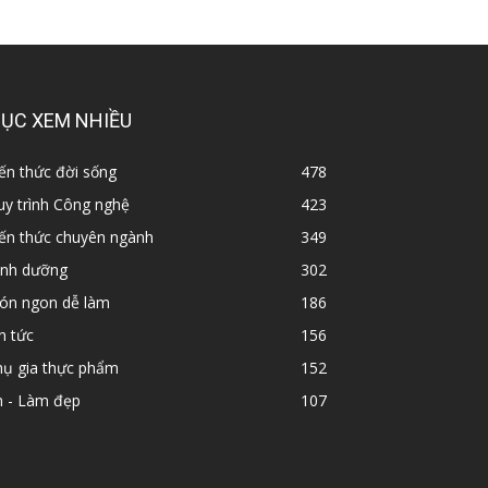
ỤC XEM NHIỀU
ến thức đời sống
478
y trình Công nghệ
423
iến thức chuyên ngành
349
inh dưỡng
302
ón ngon dễ làm
186
n tức
156
hụ gia thực phẩm
152
n - Làm đẹp
107