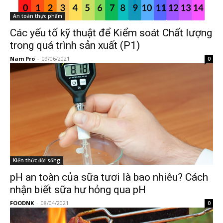
An toàn thực phẩm
Các yếu tố kỹ thuật để Kiểm soát Chất lượng
trong quá trình sản xuất (P1)
Nam Pro
-
09/06/2021
0
Kiến thức đời sống
pH an toàn của sữa tươi là bao nhiêu? Cách
nhận biết sữa hư hỏng qua pH
FOODNK
-
08/04/2021
0