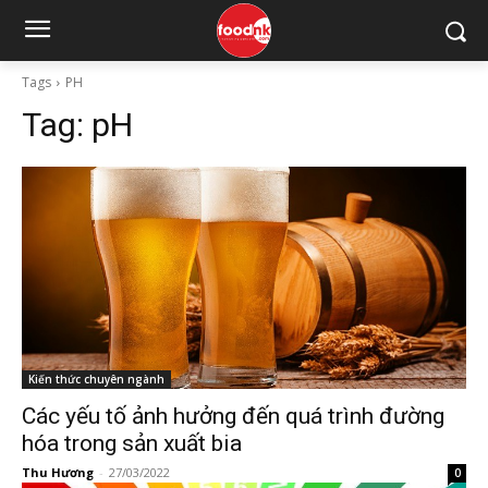
Tags
PH
Tag:
pH
Kiến thức chuyên ngành
Các yếu tố ảnh hưởng đến quá trình đường
hóa trong sản xuất bia
Thu Hương
-
27/03/2022
0