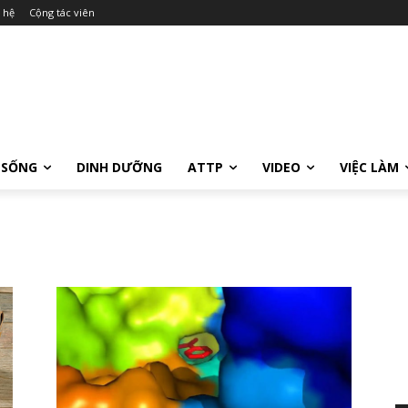
 hệ
Cộng tác viên
 SỐNG
DINH DƯỠNG
ATTP
VIDEO
VIỆC LÀM