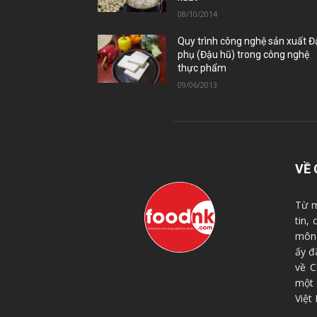
08/10/2014
Quy trình công nghệ sản xuất 
phụ (Đậu hũ) trong công nghệ
thực phẩm
09/06/2013
VỀ 
Từ m
tin,
môn 
ấy đ
về C
một
Việt