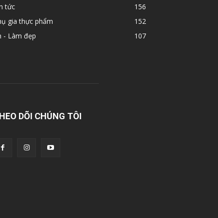
n tức
156
hụ gia thực phẩm
152
n - Làm đẹp
107
HEO DÕI CHÚNG TÔI