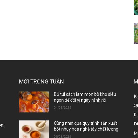
MỚI TRONG TUẦN
M
ị
Bỏ túi cách làm món bò kho siêu
Ki
ngon để đổi vị ngày rảnh rỗi
Qu
04/08/2026
K
D
Cùng nhìn qua quy trình sản xuất
òn
bột nhụy hoa nghệ tây chất lượng
M
06/08/2026