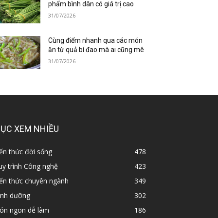
phẩm bình dân có giá trị cao
31/07/2026
Cùng điểm nhanh qua các món
ăn từ quả bí đao mà ai cũng mê
31/07/2026
ỤC XEM NHIỀU
ến thức đời sống
478
y trình Công nghệ
423
iến thức chuyên ngành
349
inh dưỡng
302
ón ngon dễ làm
186