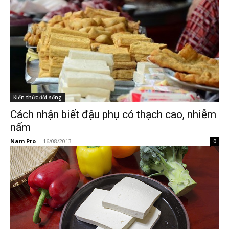
Kiến thức đời sống
Cách nhận biết đậu phụ có thạch cao, nhiễm
nấm
Nam Pro
-
16/08/2013
0