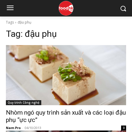
Tags
đậu phụ
Tag:
đậu phụ
Quy trình Công nghệ
Nhòm ngó quy trình sản xuất và các loại đậu
phụ “ực ực”
Nam Pro
-
04/10/2013
0