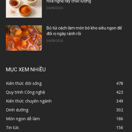
hoa nghệ tây chất lượng
06/08/2026
Bỏ túi cách làm món bò kho siêu ngon để
đổi vị ngày rảnh rỗi
04/08/2026
MỤC XEM NHIỀU
Kiến thức đời sống
478
Quy trình Công nghệ
423
Kiến thức chuyên ngành
349
Dinh dưỡng
302
Món ngon dễ làm
186
Tin tức
156