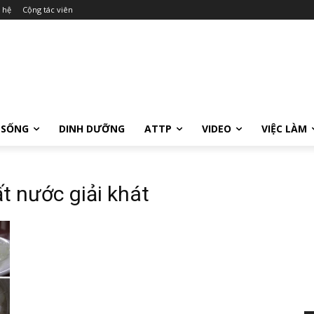
 hệ
Cộng tác viên
 SỐNG
DINH DƯỠNG
ATTP
VIDEO
VIỆC LÀM
t nước giải khát