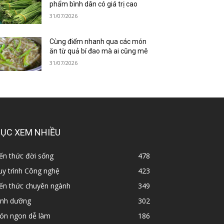
phẩm bình dân có giá trị cao
31/07/2026
Cùng điểm nhanh qua các món
ăn từ quả bí đao mà ai cũng mê
31/07/2026
ỤC XEM NHIỀU
ến thức đời sống
478
y trình Công nghệ
423
iến thức chuyên ngành
349
inh dưỡng
302
ón ngon dễ làm
186