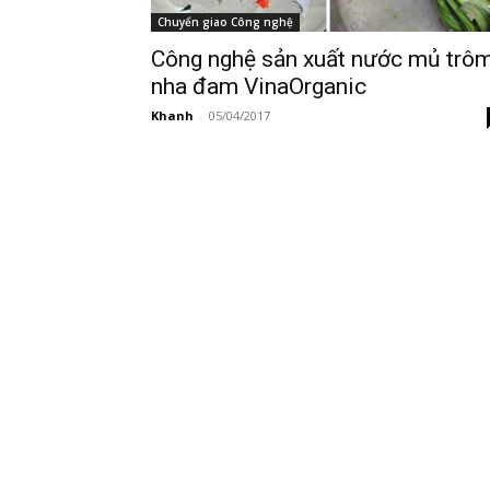
Chuyển giao Công nghệ
Công nghệ sản xuất nước mủ trô
nha đam VinaOrganic
Khanh
-
05/04/2017