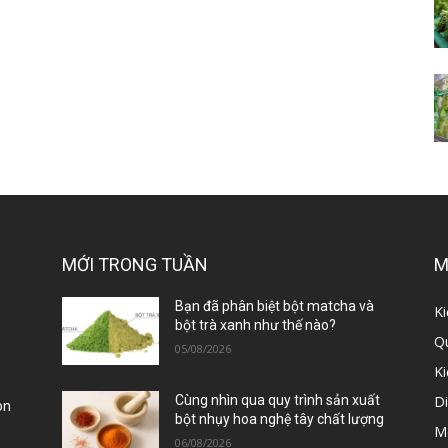
MỚI TRONG TUẦN
M
ị
Bạn đã phân biệt bột matcha và
Ki
bột trà xanh như thế nào?
Qu
05/08/2026
K
D
Cùng nhìn qua quy trình sản xuất
òn
bột nhụy hoa nghệ tây chất lượng
M
06/08/2026