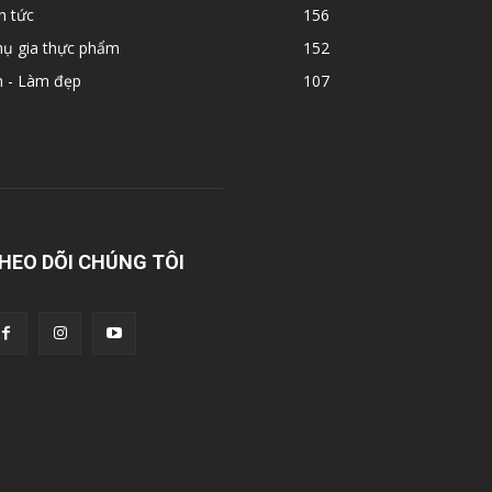
n tức
156
hụ gia thực phẩm
152
n - Làm đẹp
107
HEO DÕI CHÚNG TÔI