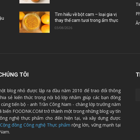
Ti
P
Tìm hiểu về bột cam – loại gia vị
Đậu
thay thế cam tươi trong ẩm thực
Ă
03/08/2026
CHÚNG TÔI
T
ột blog nhỏ được lập ra đầu năm 2010 để trao đổi thông
 chia sẻ kiến thức trong nội bộ lớp nhằm giúp các bạn đồng
cùng tiến bộ - anh Trần Công Nam - chàng lớp trưởng năm
ã biến FOODNK.COM trở thành một trong những blog uy tín
ông nghệ thực phẩm cho đến hiện tại, và xây dựng được
Cộng đồng Công nghệ Thực phẩm
rộng lớn, vững mạnh tại
 Nam.