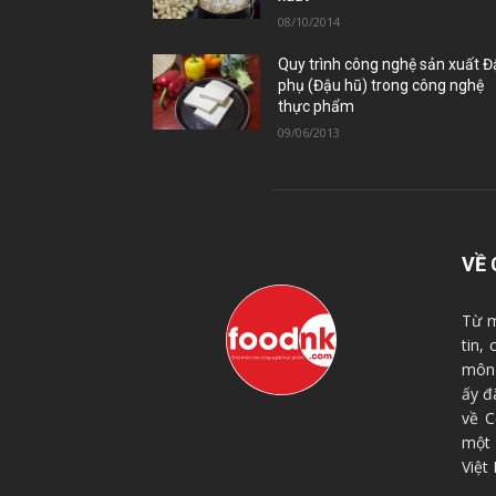
08/10/2014
Quy trình công nghệ sản xuất 
phụ (Đậu hũ) trong công nghệ
thực phẩm
09/06/2013
VỀ 
Từ m
tin,
môn 
ấy đ
về C
một
Việt