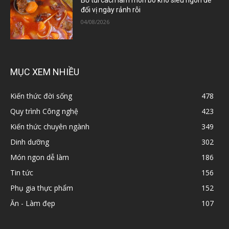
Bỏ túi cách làm món bò kho siêu ngon để
đổi vị ngày rảnh rỗi
04/08/2026
MỤC XEM NHIỀU
Kiến thức đời sống
478
Quy trình Công nghệ
423
Kiến thức chuyên ngành
349
Dinh dưỡng
302
Món ngon dễ làm
186
Tin tức
156
Phụ gia thực phẩm
152
Ăn - Làm đẹp
107