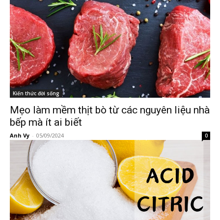
Kiến thức đời sống
Mẹo làm mềm thịt bò từ các nguyên liệu nhà
bếp mà ít ai biết
Anh Vy
-
05/09/2024
0