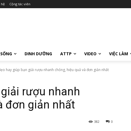
 hệ
Cộng tác viên
 SỐNG
DINH DƯỠNG
ATTP
VIDEO
VIỆC LÀM
ẹo hay giúp bạn giải rượu nhanh chóng, hiệu quả và đơn giản nhất
 giải rượu nhanh
à đơn giản nhất
382
0