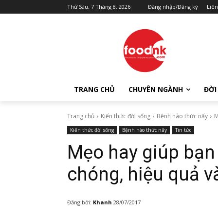
Thứ Sáu, 7 Tháng 8, 2026
Đăng nhập/Đăng ký
Liên
TRANG CHỦ
CHUYÊN NGÀNH
ĐỜI
Trang chủ
Kiến thức đời sống
Bệnh nào thức nấy
M
Kiến thức đời sống
Bệnh nào thức nấy
Tin tức
Mẹo hay giúp bạn
chóng, hiệu quả v
Đăng bởi:
Khanh
28/07/2017