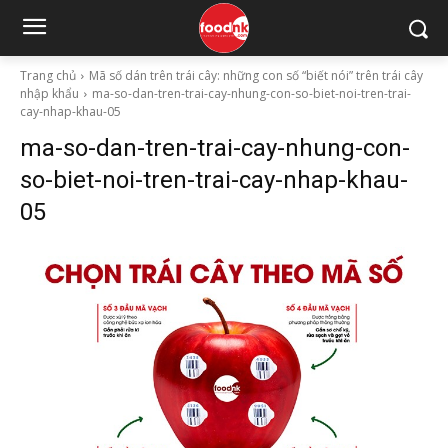
Trang chủ
Mã số dán trên trái cây: những con số “biết nói” trên trái cây
nhập khẩu
ma-so-dan-tren-trai-cay-nhung-con-so-biet-noi-tren-trai-
cay-nhap-khau-05
ma-so-dan-tren-trai-cay-nhung-con-
so-biet-noi-tren-trai-cay-nhap-khau-
05