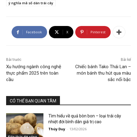
ý nghĩa mã số dán trái cây
Facebook
X
Pinterest
Bài trước
Bài kế
Xu hướng ngành công nghệ
Chiếc bánh Tako Thái Lan –
thực phẩm 2025 trên toàn
món bánh thu hút qua màu
cầu
sắc nổi bậc
CÓ THỂ BẠN QUAN TÂM
Tìm hiểu về quả bòn bon – loại trái cây
nhiệt đới bình dân giá trị cao
Thúy Duy
-
13/02/2026
Kiến thức đời sống