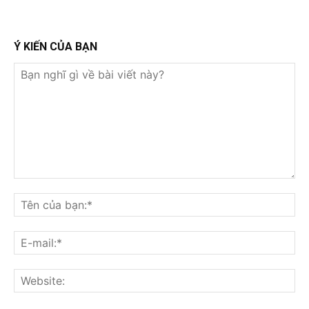
Ý KIẾN CỦA BẠN
Bạn
nghĩ
Tê
gì
củ
về
bạ
E-
bài
mai
viết
này?
Web