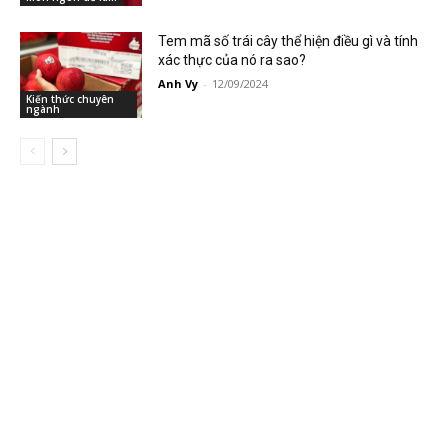
Tem mã số trái cây thể hiện điều gì và tính
xác thực của nó ra sao?
Anh Vy
-
12/09/2024
Kiến thức chuyên
ngành