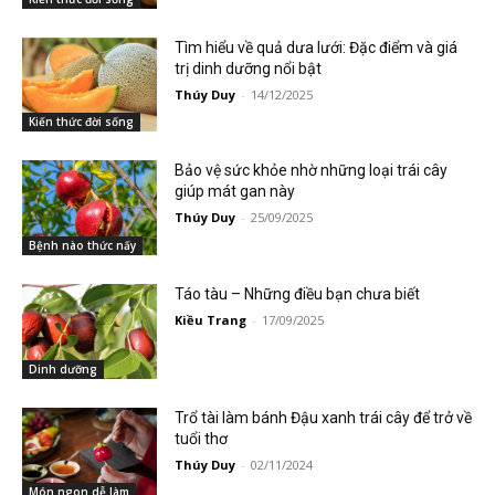
Tìm hiểu về quả dưa lưới: Đặc điểm và giá
trị dinh dưỡng nổi bật
Thúy Duy
-
14/12/2025
Kiến thức đời sống
Bảo vệ sức khỏe nhờ những loại trái cây
giúp mát gan này
Thúy Duy
-
25/09/2025
Bệnh nào thức nấy
Táo tàu – Những điều bạn chưa biết
Kiều Trang
-
17/09/2025
Dinh dưỡng
Trổ tài làm bánh Đậu xanh trái cây để trở về
tuổi thơ
Thúy Duy
-
02/11/2024
Món ngon dễ làm