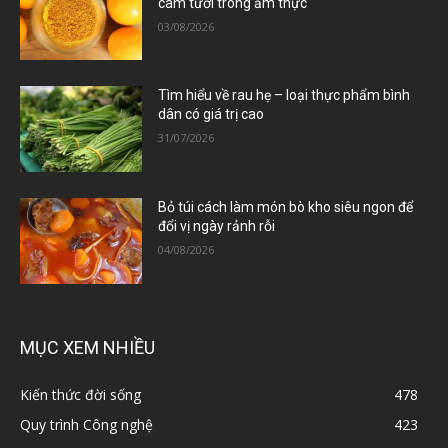
cam tươi trong ẩm thực
03/08/2026
Tìm hiểu về rau hẹ – loại thực phẩm bình
dân có giá trị cao
31/07/2026
Bỏ túi cách làm món bò kho siêu ngon để
đổi vị ngày rảnh rỗi
04/08/2026
MỤC XEM NHIỀU
Kiến thức đời sống
478
Quy trình Công nghệ
423