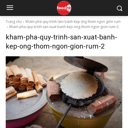
Trang chủ
Khám phá quy trình làm bánh Kẹp ống thơm ngon giòn rụm
kham-pha-quy-trinh-san-xuat-banh-kep-ong-thom-ngon-gion-rum-2
kham-pha-quy-trinh-san-xuat-banh-
kep-ong-thom-ngon-gion-rum-2