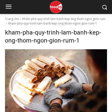
Trang chủ
Khám phá quy trình làm bánh Kẹp ống thơm ngon giòn rụm
kham-pha-quy-trinh-lam-banh-kep-ong-thom-ngon-gion-rum-1
kham-pha-quy-trinh-lam-banh-kep-
ong-thom-ngon-gion-rum-1