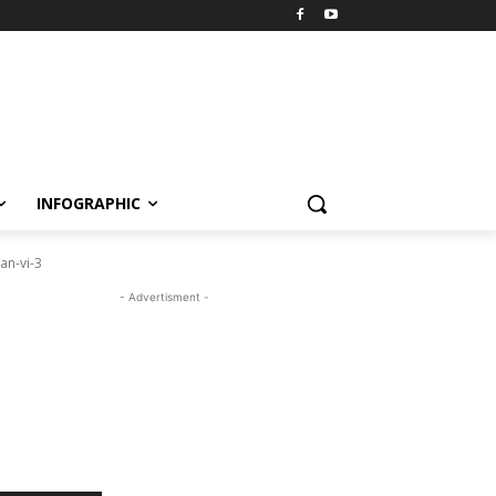
INFOGRAPHIC
an-vi-3
- Advertisment -