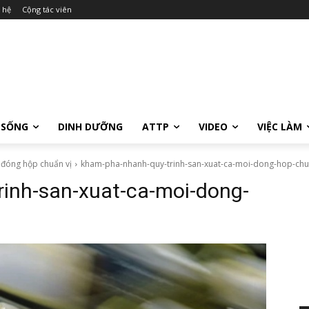
 hệ
Cộng tác viên
 SỐNG
DINH DƯỠNG
ATTP
VIDEO
VIỆC LÀM
 đóng hộp chuẩn vị
kham-pha-nhanh-quy-trinh-san-xuat-ca-moi-dong-hop-chu
inh-san-xuat-ca-moi-dong-