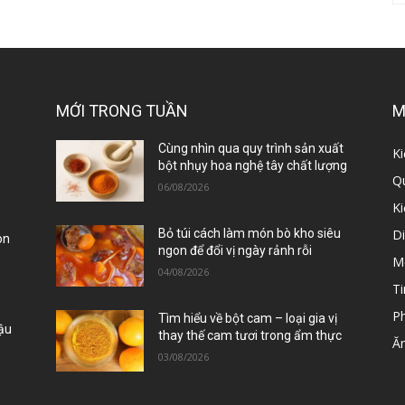
MỚI TRONG TUẦN
M
ị
Cùng nhìn qua quy trình sản xuất
Ki
bột nhụy hoa nghệ tây chất lượng
Qu
06/08/2026
K
D
Bỏ túi cách làm món bò kho siêu
òn
ngon để đổi vị ngày rảnh rỗi
M
04/08/2026
Ti
P
Tìm hiểu về bột cam – loại gia vị
Đậu
thay thế cam tươi trong ẩm thực
Ă
03/08/2026