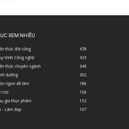
ỤC XEM NHIỀU
ến thức đời sống
478
y trình Công nghệ
423
iến thức chuyên ngành
349
inh dưỡng
302
ón ngon dễ làm
186
n tức
156
hụ gia thực phẩm
152
n - Làm đẹp
107