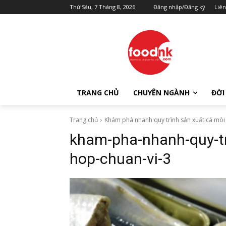
Thứ Sáu, 7 Tháng 8, 2026
Đăng nhập/Đăng ký
Liên
TRANG CHỦ
CHUYÊN NGÀNH
ĐỜI
Trang chủ
Khám phá nhanh quy trình sản xuất cá mòi
kham-pha-nhanh-quy-tr
hop-chuan-vi-3