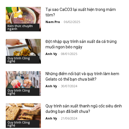
Tại sao CaCO3 lại xuất hiện trong mắm
tôm?
Nam Pro
-
06/02/2025
Kiến thức chuyên
ngành
Đột nhập quy trình sản xuất da cá trứng
muối ngon béo ngậy
Anh Vy
-
08/01/2025
Quy trình Công
nghệ
Những điểm nổi bật và quy trình làm kem
Gelato có thể bạn chưa biết?
Anh Vy
-
30/07/2024
Quy trình Công
nghệ
Quy trình sản xuất thanh ngũ cốc siêu dinh
dưỡng bạn đã biết chưa?
Anh Vy
-
21/06/2024
Quy trình Công
nghệ