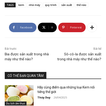
TAGS
kem
nhà máy
quy trình
sản xuất
thế nào
Facebook
X
Pinterest
Bài trước
Bài kế
Bia được sản xuất trong nhà
Sô-cô-la được sản xuất
máy như thế nào?
trong nhà máy như thế nào?
CÓ THỂ BẠN QUAN TÂM
Hãy cùng điểm qua những loại Kem nổi
tiếng thế giới
Thúy Duy
-
26/04/2025
Du lịch ẩm thực