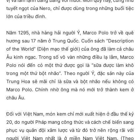
vị và làm lạnh bằng băng với muối. Món quý này, cũng như
tuyết ngọt của Nero, chỉ được dùng trong những buổi tiệc
lớn của triều đình.
Năm 1295, nhà hàng hải người Ý, Marco Polo trở về quê
hương sau 17 năm ở Trung Quốc. Cuốn sách “Description
of the World” (Diện mạo thế giới) của ông đã làm cả châu
Âu kinh ngạc. Trong số vô vàn những điều lạ lẫm, Marco
Polo nói đến có một thứ được gọi là “sữa được làm khô
trong một thứ bột nhão”. Theo người Ý, đặc sản này của
Trung Hoa sẽ mãi chỉ là sữa và bột nhão nếu không có
Marco Polo. Chính nhờ ông mà nó mới trở thành kem ở
châu Âu.
Đối với Việt Nam, món kem chỉ mới xuất hiện ở đầu thế kỷ
20, do người Pháp mang công thức và cách chế biến sang
phục vụ quân đội xâm lược và từ đó trở nên rộng rãi với
người Việt Nam nhất là ở miền Nam Việt Nam. (Theo