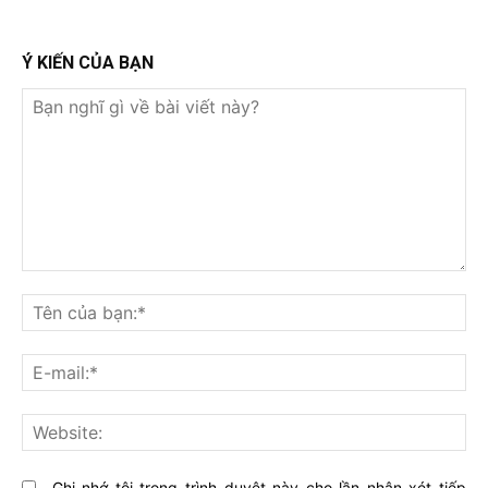
Ý KIẾN CỦA BẠN
Bạn
nghĩ
Tê
gì
củ
về
bạ
E-
bài
mai
viết
này?
Web
Ghi nhớ tôi trong trình duyệt này cho lần nhận xét tiếp