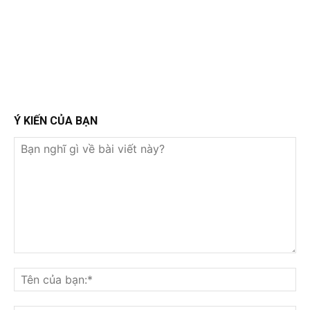
Ý KIẾN CỦA BẠN
Bạn
nghĩ
Tê
gì
củ
về
bạ