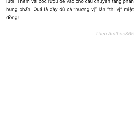
lưỡi. Thêm vài cốc rượu đế vào cho câu chuyện tăng phần
hưng phấn. Quả là đầy đủ cả “hương vị” lẫn “thi vị” miệt
đồng!
Theo Amthuc365