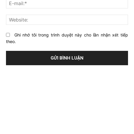
E-
bài
mai
viết
này?
Web
Ghi nhớ tôi trong trình duyệt này cho lần nhận xét tiếp
theo.