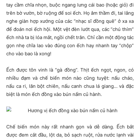
tay cầm chĩa nhọn, buộc ngang lưng cái bao (hoặc giỏ) đi
trên bờ vườn, bờ ruộng để soi ếch. Họ âm thầm đi, tai lắng
nghe giàn hợp xướng của các “nhạc sĩ đồng quê” ở xa xa
để đoán nơi ếch hội. Một vệt đèn lướt qua, các “chú thím”
ếch nhà ta bị lóa mắt, ngồi chết trân. Chỉ cần một động tác
gọn nhẹ chĩa lao vào đúng con ếch hay nhanh tay “chộp”
cho vào bao là xong!
Ếch được tôn vinh là “gà đồng”. Thịt ếch ngọt, ngon, có
nhiều đạm và chế biến món nào cũng tuyệt: nấu cháo,
nấu ca ri, lăn bột chiên, nấu canh chua lá giang… và đặc
biệt là món ếch đồng xào bún nấm củ hành.
Chế biến món này rất nhanh gọn và dễ dàng. Ếch bắt
được đem cắt đầu, lột da, bỏ sạch ruột, rửa nước lạnh vài