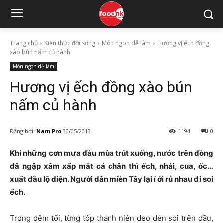
Trang chủ
Kiến thức đời sống
Món ngon dễ làm
Hương vị ếch đồng
xào bún nấm củ hành
Món ngon dễ làm
Hương vị ếch đồng xào bún
nấm củ hành
Đăng bởi:
Nam Pro
30/05/2013
1194
0
Khi những cơn mưa đầu mùa trút xuống, nước trên đồng
đã ngập xâm xấp mắt cá chân thì ếch, nhái, cua, ốc…
xuất đầu lộ diện. Người dân miền Tây lại í ới rủ nhau đi soi
ếch.
Trong đêm tối, từng tốp thanh niên đeo đèn soi trên đầu,