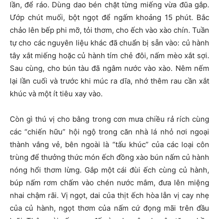
lần, để ráo. Dùng dao bén chặt từng miếng vừa đũa gắp.
Ướp chút muối, bột ngọt để ngấm khoảng 15 phút. Bắc
chảo lên bếp phi mỡ, tỏi thơm, cho ếch vào xào chín. Tuần
tự cho các nguyên liệu khác đã chuẩn bị sẵn vào: củ hành
tây xắt miếng hoặc củ hành tím chẻ đôi, nấm mèo xắt sợi.
Sau cùng, cho bún tàu đã ngâm nước vào xào. Nêm nếm
lại lần cuối và trước khi múc ra dĩa, nhớ thêm rau cần xắt
khúc và một ít tiêu xay vào.
Còn gì thú vị cho bằng trong cơn mưa chiều rả rích cùng
các “chiến hữu” hội ngộ trong căn nhà lá nhỏ nơi ngoại
thành vắng vẻ, bên ngoài là “tấu khúc” của các loại côn
trùng để thưởng thức món ếch đồng xào bún nấm củ hành
nóng hổi thơm lừng. Gắp một cái đùi ếch cùng củ hành,
búp nấm rơm chấm vào chén nước mắm, đưa lên miệng
nhai chậm rãi. Vị ngọt, dai của thịt ếch hòa lẫn vị cay nhẹ
của củ hành, ngọt thơm của nấm cứ đọng mãi trên đầu