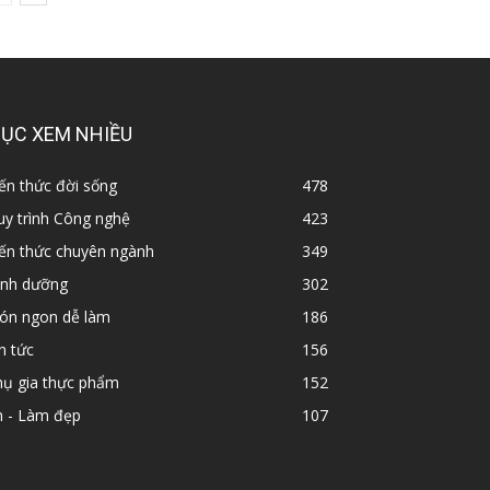
ỤC XEM NHIỀU
ến thức đời sống
478
y trình Công nghệ
423
iến thức chuyên ngành
349
inh dưỡng
302
ón ngon dễ làm
186
n tức
156
hụ gia thực phẩm
152
n - Làm đẹp
107