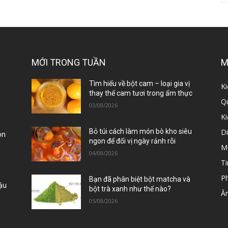
MỚI TRONG TUẦN
M
ị
Tìm hiểu về bột cam – loại gia vị
Ki
thay thế cam tươi trong ẩm thực
Qu
03/08/2026
K
D
Bỏ túi cách làm món bò kho siêu
òn
ngon để đổi vị ngày rảnh rỗi
M
04/08/2026
Ti
P
Bạn đã phân biệt bột matcha và
Đậu
bột trà xanh như thế nào?
Ă
05/08/2026