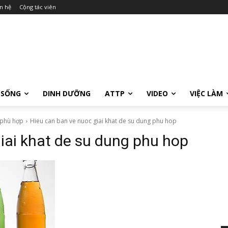
n hệ
Cộng tác viên
 SỐNG
DINH DƯỠNG
ATTP
VIDEO
VIỆC LÀM
 phù hợp
Hieu can ban ve nuoc giai khat de su dung phu hop
iai khat de su dung phu hop