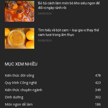
Bỏ túi cách làm món bò kho siêu ngon để
đổi vị ngày rảnh rỗi
04/08/2026
Tìm hiểu về bột cam – loại gia vị thay thế
cam tươi trong ẩm thực
03/08/2026
MỤC XEM NHIỀU
Kiến thức đời sống
478
Quy trình Công nghệ
423
Kiến thức chuyên ngành
349
Dinh dưỡng
302
Món ngon dễ làm
186