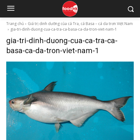
Trang chủ
Giá trị dinh dưỡng của cá Tra, cá Basa – cá da trơn Việt Nam
gia-tri-dinh-duong-cua-ca-tra-ca-basa-ca-da-tron-viet-nam-1
gia-tri-dinh-duong-cua-ca-tra-ca-
basa-ca-da-tron-viet-nam-1