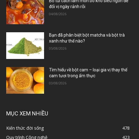
Bỏ túi cách làm món bò kho siêu ngon để
đổi vị ngày rảnh rỗi
04/08/2026
Bạn đã phân biệt bột matcha và bột trà
xanh như thế nào?
05/08/2026
Tìm hiểu về bột cam – loại gia vị thay thế
cam tươi trong ẩm thực
03/08/2026
MỤC XEM NHIỀU
Kiến thức đời sống
478
Quy trình Công nghệ
423