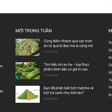
MỚI TRONG TUẦN
M
ị
Cùng điểm nhanh qua các món
Ki
ăn từ quả bí đao mà ai cũng mê
Qu
31/07/2026
K
D
Tìm hiểu về rau hẹ – loại thực
òn
phẩm bình dân có giá trị cao
M
31/07/2026
Ti
P
Bạn đã phân biệt bột matcha và
Đậu
bột trà xanh như thế nào?
Ă
05/08/2026