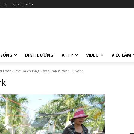
n hệ
Cộng tác viên
 SỐNG
DINH DƯỠNG
ATTP
VIDEO
VIỆC LÀM
ài Loan được ưa chuộng
xoai_mien_tay_1_1_xark
rk