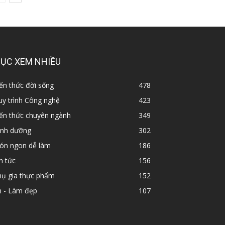
ỤC XEM NHIỀU
ến thức đời sống
478
y trình Công nghệ
423
iến thức chuyên ngành
349
inh dưỡng
302
ón ngon dễ làm
186
n tức
156
hụ gia thực phẩm
152
n - Làm đẹp
107