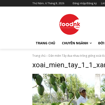
Thứ Năm, 6 Tháng 8, 2026
Đăng nhập/Đăng ký
Liê
TRANG CHỦ
CHUYÊN NGÀNH
ĐỜI
Trang chủ
Dân miền Tây đua nhau trồng giống xoài Đ
xoai_mien_tay_1_1_xa