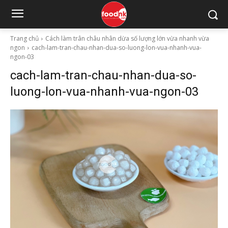
Trang chủ
Cách làm trân châu nhân dừa số lượng lớn vừa nhanh vừa
ngon
cach-lam-tran-chau-nhan-dua-so-luong-lon-vua-nhanh-vua-
ngon-03
cach-lam-tran-chau-nhan-dua-so-
luong-lon-vua-nhanh-vua-ngon-03