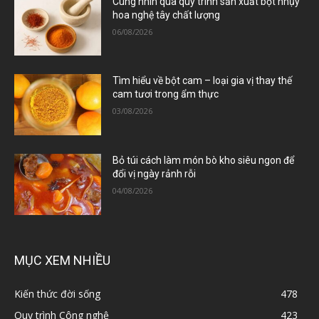
Cùng nhìn qua quy trình sản xuất bột nhụy
hoa nghệ tây chất lượng
06/08/2026
Tìm hiểu về bột cam – loại gia vị thay thế
cam tươi trong ẩm thực
03/08/2026
Bỏ túi cách làm món bò kho siêu ngon để
đổi vị ngày rảnh rỗi
04/08/2026
MỤC XEM NHIỀU
Kiến thức đời sống
478
Quy trình Công nghệ
423