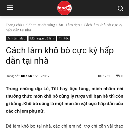
Trang chủ
Kiến thức đời sống
Ăn - Làm đẹp
Cách làm khô bò cực kỳ
hấp dẫn tại nhà
Ăn - Làm đẹp
Món ngon dễ làm
Tin tức
Cách làm khô bò cực kỳ hấp
dẫn tại nhà
Đăng bởi:
Khanh
15/05/2017
1231
0
Trong những dịp Lễ, Tết hay tiệc tùng, mình nhâm nhi
thưởng thức món khô bò cùng ly rượu với bạn bè thì còn
gì bằng. Khô bò cũng là một món ăn vặt cực hấp dẫn của
các chị em phụ nữ.
Để làm khô bò tại nhà, các chị em nội trợ chỉ cần vài thao