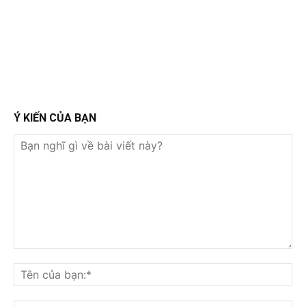
Ý KIẾN CỦA BẠN
Bạn
nghĩ
Tê
gì
củ
về
bạ