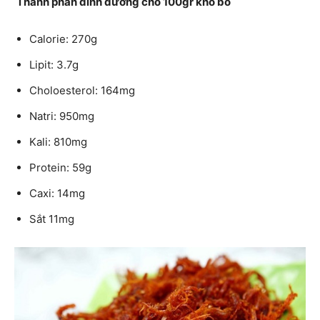
Thành phần dinh dưỡng cho 100gr khô bò
Calorie: 270g
Lipit: 3.7g
Choloesterol: 164mg
Natri: 950mg
Kali: 810mg
Protein: 59g
Caxi: 14mg
Sắt 11mg