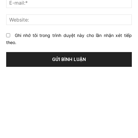
E-
bài
mai
viết
này?
Web
Ghi nhớ tôi trong trình duyệt này cho lần nhận xét tiếp
theo.