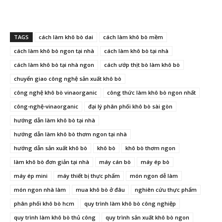
TAGS
cách làm khô bò dai
cách làm khô bò mềm
cách làm khô bò ngon tại nhà
cách làm khô bò tại nhà
cách làm khô bò tại nhà ngon
cách ướp thịt bò làm khô bò
chuyển giao công nghệ sản xuất khô bò
công nghệ khô bò vinaorganic
công thức làm khô bò ngon nhất
công-nghệ-vinaorganic
đại lý phân phối khô bò sài gòn
hướng dẫn làm khô bò tại nhà
hướng dẫn làm khô bò thơm ngon tại nhà
hướng dẫn sản xuất khô bò
khô bò
khô bò thơm ngon
làm khô bò đơn giản tại nhà
máy cán bò
máy ép bò
máy ép mini
máy thiết bị thực phẩm
món ngon dễ làm
món ngon nhà làm
mua khô bò ở đâu
nghiên cứu thực phẩm
phân phối khô bò hcm
quy trình làm khô bò công nghiệp
quy trình làm khô bò thủ công
quy trình sản xuất khô bò ngon