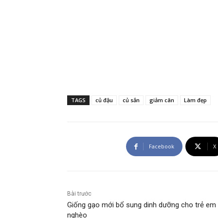
TAGS
củ đậu
củ sắn
giảm cân
Làm đẹp
Facebook
X
Bài trước
Giống gạo mới bổ sung dinh dưỡng cho trẻ em
nghèo