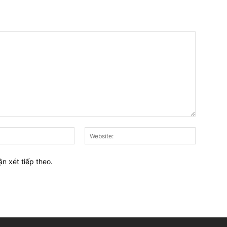
E-
Website:
mail:*
ận xét tiếp theo.