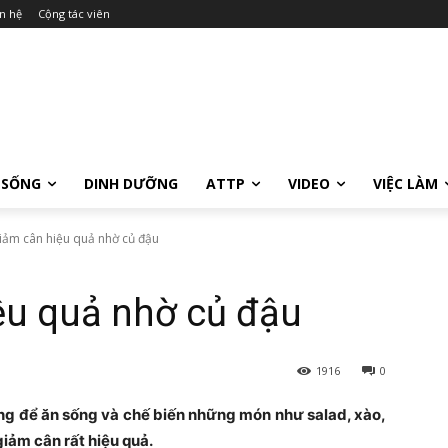
n hệ
Cộng tác viên
 SỐNG
DINH DƯỠNG
ATTP
VIDEO
VIỆC LÀM
iảm cân hiệu quả nhờ củ đậu
ệu quả nhờ củ đậu
1916
0
ng để ăn sống và chế biến những món như salad, xào,
iảm cân rất hiệu quả.