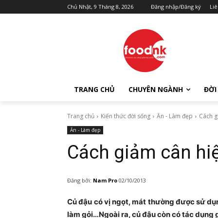
Chủ Nhật, 9 Tháng 8, 2026
Đăng nhập/Đăng ký
Liê
TRANG CHỦ
CHUYÊN NGÀNH
ĐỜI
Trang chủ
Kiến thức đời sống
Ăn - Làm đẹp
Cách g
Ăn - Làm đẹp
Cách giảm cân hi
Đăng bởi:
Nam Pro
02/10/2013
Củ đậu có vị ngọt, mát thường được sử dụ
làm gỏi…Ngoài ra, củ đậu còn có tác dụng g