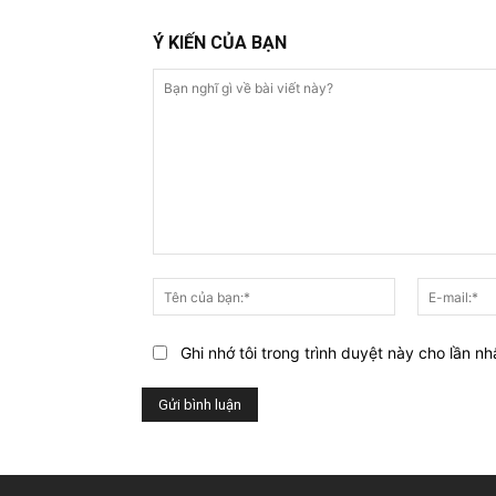
Ý KIẾN CỦA BẠN
Bạn
nghĩ
Tên
gì
của
về
bạn:*
Ghi nhớ tôi trong trình duyệt này cho lần nh
bài
viết
này?