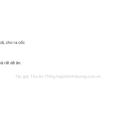
bã, cho ra cốc
à rất dễ ăn.
Tác giả: Thu An (Tổng hợp)/Dinhduong.com.vn