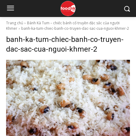
Trang chủ
Bánh Kà Tum – chiếc bánh cổ truyền đặc sắc của người
Khmer
banh-ka-tum-chiec-banh-co-truyen-dac-sac-cua-nguoi-khmer-2
banh-ka-tum-chiec-banh-co-truyen-
dac-sac-cua-nguoi-khmer-2