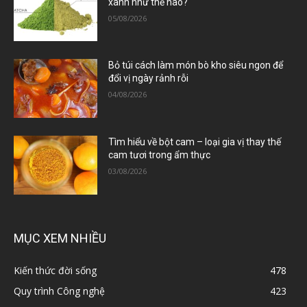
xanh như thế nào?
05/08/2026
Bỏ túi cách làm món bò kho siêu ngon để
đổi vị ngày rảnh rỗi
04/08/2026
Tìm hiểu về bột cam – loại gia vị thay thế
cam tươi trong ẩm thực
03/08/2026
MỤC XEM NHIỀU
Kiến thức đời sống
478
Quy trình Công nghệ
423