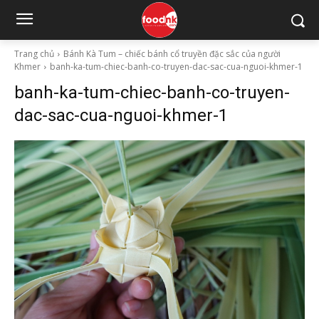
Trang chủ
Bánh Kà Tum – chiếc bánh cổ truyền đặc sắc của người
Khmer
banh-ka-tum-chiec-banh-co-truyen-dac-sac-cua-nguoi-khmer-1
banh-ka-tum-chiec-banh-co-truyen-
dac-sac-cua-nguoi-khmer-1