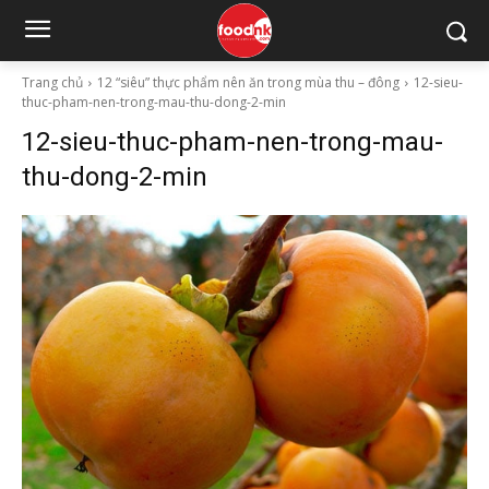
Trang chủ
12 “siêu” thực phẩm nên ăn trong mùa thu – đông
12-sieu-
thuc-pham-nen-trong-mau-thu-dong-2-min
12-sieu-thuc-pham-nen-trong-mau-
thu-dong-2-min